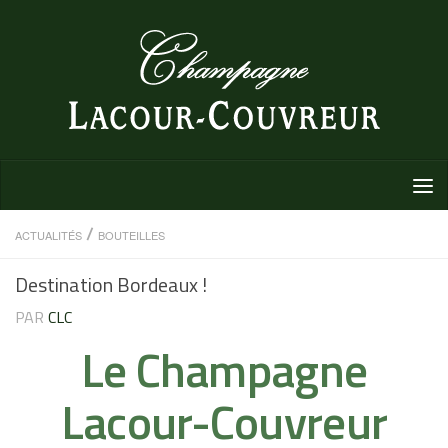
Au dessous du contenu
/
ACTUALITÉS
BOUTEILLES
Destination Bordeaux !
PAR
CLC
Le Champagne
Lacour-Couvreur