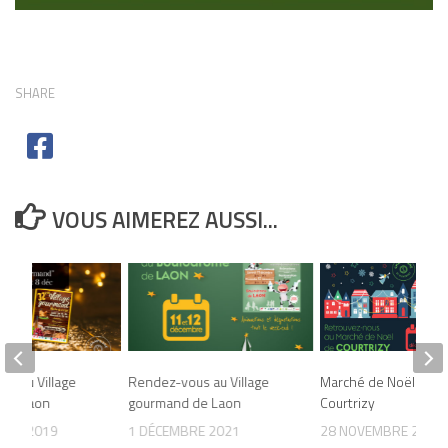
SHARE
VOUS AIMEREZ AUSSI...
s au Village
Rendez-vous au Village
Marché de Noël de
 de Laon
gourmand de Laon
Courtrizy
BRE 2019
1 DÉCEMBRE 2021
28 NOVEMBRE 2021