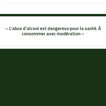
– L’abus d’alcool est dangereux pour la santé. À
consommer avec modération –
2026, Champagne Lacour-Couvreur, - Tous les droits sont
réservés