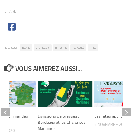
SHARE
Étiquettes :
BLANC
Champagne
millésime
nouveauté
Pinot
VOUS AIMEREZ AUSSI...
 vos commandes
Livraisons de prévues :
Les fêtes approche
Bordeaux et les Charentes
4 NOVEMBRE 2019
Maritimes
RE 2020