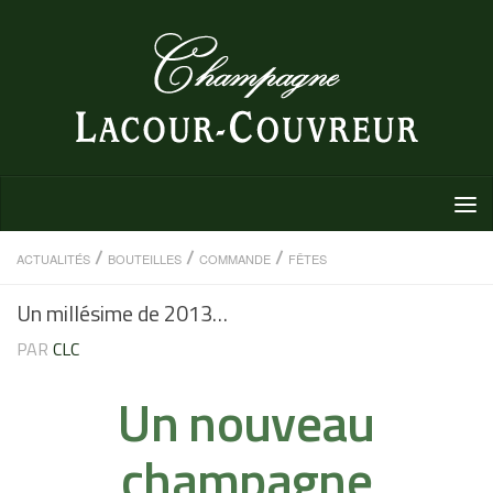
Au dessous du contenu
/
/
/
ACTUALITÉS
BOUTEILLES
COMMANDE
FÊTES
Un millésime de 2013…
PAR
CLC
Un nouveau
champagne