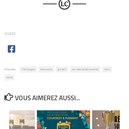
SHARE
Étiquettes :
Champagne
découverte
grenech
journées portes ouvertes
mars
stand
VOUS AIMEREZ AUSSI...