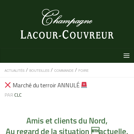
Au dessous du contenu
/
/
/
ACTUALITÉS
BOUTEILLES
COMMANDE
FOIRE
Marché du terroir ANNULÉ
PAR
CLC
Amis et clients du Nord,
Au regard de la situation actuelle,