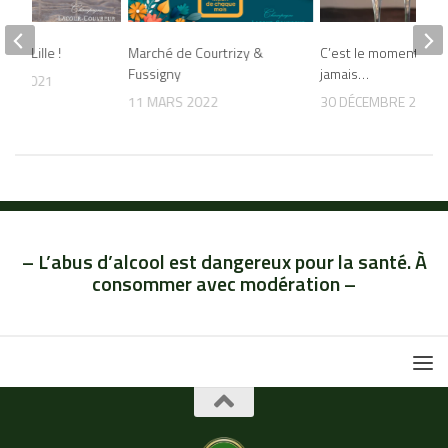
sur Lille !
Marché de Courtrizy &
C’est le moment ou
Fussigny
jamais…
BRE 2021
11 MARS 2022
30 DÉCEMBRE 2024
– L’abus d’alcool est dangereux pour la santé. À
consommer avec modération –